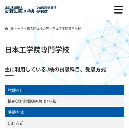
文部科学省後援
情報検定
J検トップ
>
導入団体様の声
>
日本工学院専門学校
日本工学院専門学校
主に利用しているJ検の試験科目、受験方式
試験科目
情報活用試験2級および3級
受験方式
CBT方式