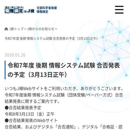
文部科学省後援
情報検定
J検トップ
>
J検からのお知らせ
>
令和7年度 後期 情報システム試験 合否発表の予定（3月13日正午）
2026.01.26
令和7年度 後期 情報システム試験 合否発表
の予定（3月13日正午）
いつもJ検Webサイトをご利用いただき、ありがとうございます。
令和7年度後期 情報システム試験（団体受験/ペーパー方式）合否
結果発表に関するご案内です。
●合否結果発表予定
令和8年3月13日（金）正午
●合否結果発表のWebサイト
合否結果、およびデジタル「合否通知」、デジタル「合格証・認