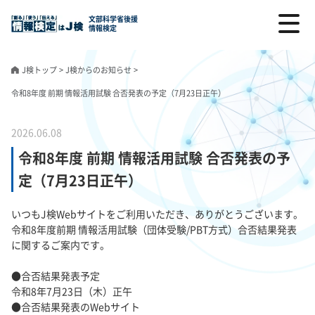
文部科学省後援
情報検定
J検トップ
>
J検からのお知らせ
>
令和8年度 前期 情報活用試験 合否発表の予定（7月23日正午）
2026.06.08
令和8年度 前期 情報活用試験 合否発表の予
定（7月23日正午）
いつもJ検Webサイトをご利用いただき、ありがとうございます。
令和8年度前期 情報活用試験（団体受験/PBT方式）合否結果発表
に関するご案内です。
●合否結果発表予定
令和8年7月23日（木）正午
●合否結果発表のWebサイト